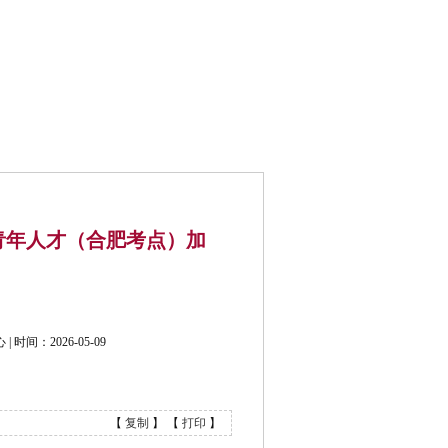
公开招考
联系我们
青年人才（合肥考点）加
间：2026-05-09
【
复制
】 【
打印
】