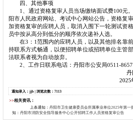
四、其他事项
1
、通过资格复审人员当场缴纳面试费
100
元
阳市人民政府网站、考试中心网站公告，资格复
加
资格
复审的应聘人员，取消入围下一轮测试资
员中按从高分到低分的顺序依次递补人选。
在
3
：
1
范围内的应聘人员，以及其他排名靠
持联系方式畅通，以便招聘单位或招聘单位主管
法联系者视为自动放弃。
2
、工作日联系电话：丹阳市
公安
局
0511-865
丹
2025
通知录入：jjb | 浏览次数：7113
>>
相关资讯：
上条通知：
丹阳市卫生健康委员会所属事业单位2025年第
知：
丹阳市消防安全指导服务中心公开招聘工作人员资格复审公告