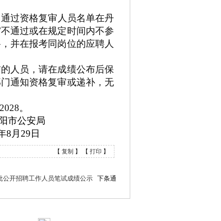
。通过资格复审人员名单在丹
审不通过或在规定时间内不参
格，并在报考同岗位的应聘人
前的人员，请在成绩公布后保
部门通知资格复审或递补，无
72028
。
阳市
公安
局
年
8
月
2
9
日
【
复制
】 【
打印
】
一批公开招聘工作人员笔试成绩公示
下条通