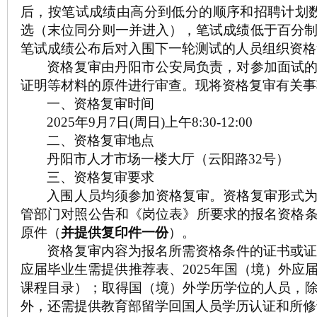
后，按笔试成绩由高分到低分的顺序和招聘计划
选（末位同分则一并进入），笔试成绩低于百分
笔试成绩公布后对入围下一轮测试的人员组织资格
资格复审由丹阳市
公安
局负责，对参加面试
证明等材料的原件进行审查。
现将资格复审有关事
一、资格复审时间
2025
年
9
月
7
日
(
周日
)
上午
8:30-12:00
二、资格复审地点
丹阳市人才市场一楼大厅（云阳路
32
号）
三、资格复审要求
入围人员均须参加资格复审。资格复审形式
管部门对照公告和《岗位表》所要求的报名资格
原件（
并提供复印件一份
）。
资格复审内容为报名所需资格条件的证书或
应届毕业生需提供推荐表、
2025
年国（境）外应
课程目录）；取得国（境）外学历学位的人员，
外，还需提供教育部留学回国人员学历认证和所修